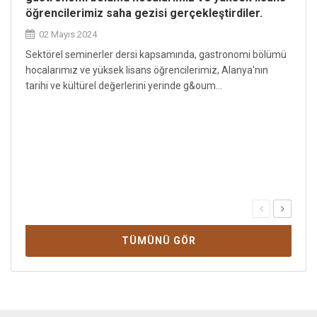
öğrencilerimiz saha gezisi gerçekleştirdiler.
öğre
02 Mayıs 2024
02 
Sektörel seminerler dersi kapsamında, gastronomi bölümü
Sektö
hocalarımız ve yüksek lisans öğrencilerimiz, Alanya'nın
hocal
tarihi ve kültürel değerlerini yerinde g&oum...
tarihi
TÜMÜNÜ GÖR